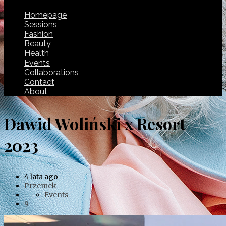
Homepage
Sessions
Fashion
Beauty
Health
Events
Collaborations
Contact
About
Dawid Woliński x Resort
2023
4 lata ago
Przemek
Events
9