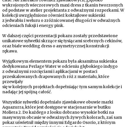
wykrojonych wieczorowych maxi dress z tkanin tworzonych
od podstaw w atelier projektanta z odważnymi rozporkami. W
kolekcji uwzględniono również koktajlowe sukienki
z jedwabiu i weluru o zróżnicowanej długości w odważnych
odcieniach fuksji i energy pink.
W dalszej części prezentacji pokazu zostały przedstawione
unikatowe sylwetki skrzące się tysiącami srebrnych cekinów,
oraz białe wedding dress o asymetrycznej konstrukcji
rękawa.
Wyjątkowym elementem pokazu była aksamitna sukienka
dedykowana Perlage Water w odcieniu głębokiego indygo
z odważnymi rozcięciami i aplikacjami w postaci
przeskalowanych drapowanych róż z materiału, które
przewijały
się w kolejnych projektach dopełniając tym samym kolekcje i
nadając jej spójną całość.
Wszystkie sylwetki dopełniało zjawiskowe obuwie marki
Aquazurra, które jest dostępne w stacjonarnie w butiku
Moliera 2. Do każdego z looku dobrano wysokie botki na
masywnym obcasie w odważnych żywych kolorach, zaś sam
pokaz uświetnił między innymi Edgardo Osorio, z którym