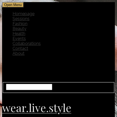
Open Menu
Homepage
Sessions
Fashion
Beauty
Health
Events
Collaborations
Contact
About
wear.live.style