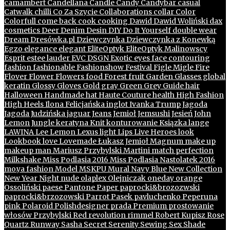
camambert
Candellana
Candle
Candy
Candybar
casual
Catwalk
chilli
Co Za Szycie
Collaborations
collar
Color
Colorfull
come back
cook
cooking
Dawid
Dawid Woliński
dax
cosmetics
Deer
Denim
Desin
DIY
Do It Yourself
double wear
Dream
Dresówka.pl
Dziewczynka
Dziewczynka z Konewką
Egzo
elegance
elegant
EliteOptyk
EliteOptyk Malinowscy
Esprit
estee lauder
EVC DSGN
Exotic
eyes
face contouring
fashion
fashionable
Fashionshow
Festival
Figle Migle
Fire
Flover
Flower
Flowers
food
Forest
fruit
Garden
Glasses
global
keratin
Glossy
Gloves
Gold
gray
Green
Grey
Guide
hair
Halloween
Handmade
hat
Haute Couture
health
High Fashion
High Heels
Ilona Felicjańska
inglot
Ivanka Trump
Jagoda
Jagoda Judzińska
jaguar
Jeans
Jemioł
Jemsushi
Jesień
John
Lemon
Jungle
keratyna
Knit
konturowanie
Ksiązka
lange
LAWINA
Lee
Lemon
Lexus
light
Lips
Live Heroes
look
Lookbook
love
Lovemade
Łukasz Jemioł
Magnum
make up
makeup
man
Mariusz Przybylski
Martini
match perfection
Milkshake
Miss Podlasia 2016
Miss Podlasia Nastolatek 2016
mo.ya fashion
Model
MSKPU
Mural
Navy Blue
New Collection
New Year
Night
nude
olaplex
Olejniczak
oneday
orange
Ossoliński
paese
Pantone
Paper
paprocki&brozozwski
paprocki&brzozowski
Parrot
Pasek
pavluchenko
Peperuna
pink
Polaroid
Polishdesigner
prada
Premium
prostowanie
włosów
Przybylski
Red
revolution
rimmel
Robert Kupisz
Rose
Quartz
Runway
Sasha
Secret
Serenity
Sewing
Sex
Shade