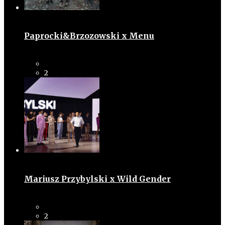
Paprocki&Brzozowski x Menu
2
Mariusz Przybylski x Wild Gender
2