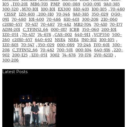
105
,
1Y0-201
MB6-703
PMP
000-089
OG0-091
9A0-385
300-320
,
M70-101
100-101
EX300
810-403
100-105
,
70-480
CISSP
1Z0-803
,
200-310
70-346
9A0-385
350-029
OG0-
091
70-480
101-400
70-486
810-403
300-208
210-060
c2010-657
70-417
70-487
70-462
MB2-704
70-410
70-177
ADM-201
C_TFIN52_66
000-017
ICBB
350-060
200-101
1Z0-051
,
70-417
74-678
,
CAS-002
640-911
,
VCP550
500-
260
c2010-657
640-692
NSE4
NSE4
JN0-102
100-105
,
1Z0-803
70-347
,
350-029
000-089
70-246
1V0-601
300-
208
C_TFIN52_66
70-462
700-501
000-104
640-916
,
220-
902
200-125
,
1Z0-051
3002
74-678
70-178
2V0-621D
,
300-206
Latest Posts