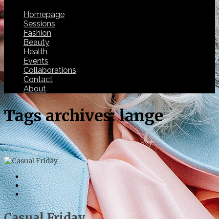
Homepage
Sessions
Fashion
Beauty
Health
Events
Collaborations
Contact
About
Tags archives: lange
Casual Friday