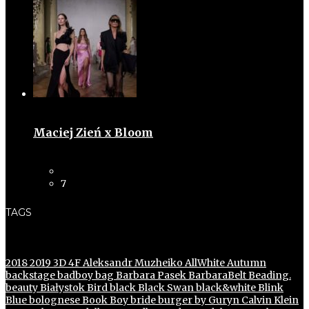
Maciej Zień x Bloom
7
TAGS
2018
2019
3D
4F
Aleksandr Muzheiko
AllWhite
Autumn
backstage
badboy
bag
Barbara Pasek
BarbaraBelt
Beading.
beauty
Białystok
Bird
black
Black Swan
black&white
Blink
Blue
bolognese
Book
Boy
bride
burger
by Guryn
Calvin Klein