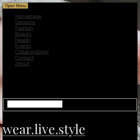
Open Menu
Homepage
Sessions
Fashion
Beauty
Health
Events
Collaborations
Contact
About
wear.live.style