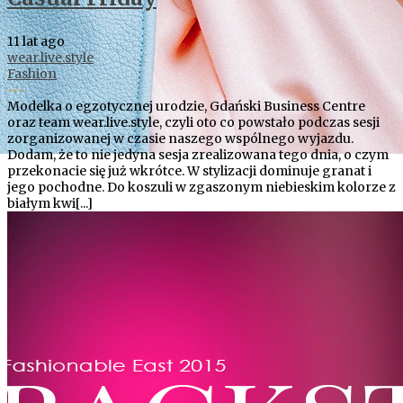
11 lat ago
wear.live.style
Fashion
•••
Modelka o egzotycznej urodzie, Gdański Business Centre
oraz team wear.live.style, czyli oto co powstało podczas sesji
zorganizowanej w czasie naszego wspólnego wyjazdu.
Dodam, że to nie jedyna sesja zrealizowana tego dnia, o czym
przekonacie się już wkrótce. W stylizacji dominuje granat i
jego pochodne. Do koszuli w zgaszonym niebieskim kolorze z
białym kwi[...]