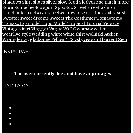
Shadows
Shirt
shoes
silver
slow food
Słodycze
so much more
Soon
Soutache
Sox
sport
SpoxSox
Street
streetfashion
streetlook
streetwear
streetwear evcdsgn
stripes
stylist
sushi
Sweater
sweet dreams
Sweets
The Costiumer
Tomaotomo
Tomasz
top model
Topo Model
Tropical
Tutorial
Versace
Vintage
violet
Vlogger
Vogue
VOOC
warsaw
water
wear.live.style
wedding
white
white shirt
Woliński Atelier
Wrangler
wygładzanie
Yellow
YES
ysl
yves saint laurent
Zień
INSTAGRAM
The user currently does not have any images...
FIND US ON