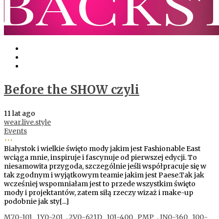
Before the SHOW czyli
11 lat ago
wear.live.style
Events
•••
Białystok i wielkie święto mody jakim jest Fashionable East
wciąga mnie, inspiruje i fascynuje od pierwszej edycji. To
niesamowita przygoda, szczególnie jeśli współpracuje się w
tak zgodnym i wyjątkowym teamie jakim jest Paese.Tak jak
wcześniej wspomniałam jest to przede wszystkim święto
mody i projektantów, zatem siłą rzeczy wizaż i make-up
podobnie jak sty[...]
M70-101
1Y0-201
,
2V0-621D
101-400
PMP
,
JN0-360
100-