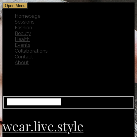
Open Menu
Homepage
Sessions
Fashion
Beauty
Health
Events
Collaborations
Contact
About
wear.live.style