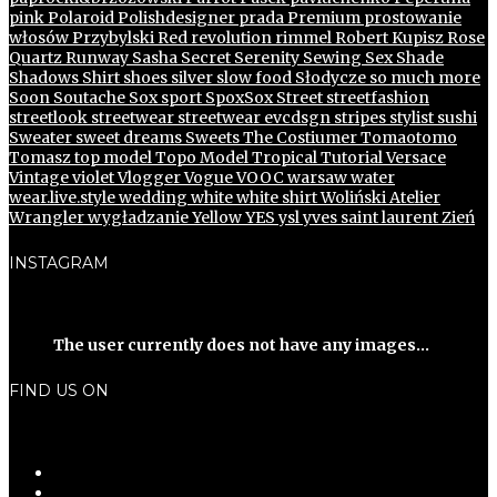
pink
Polaroid
Polishdesigner
prada
Premium
prostowanie
włosów
Przybylski
Red
revolution
rimmel
Robert Kupisz
Rose
Quartz
Runway
Sasha
Secret
Serenity
Sewing
Sex
Shade
Shadows
Shirt
shoes
silver
slow food
Słodycze
so much more
Soon
Soutache
Sox
sport
SpoxSox
Street
streetfashion
streetlook
streetwear
streetwear evcdsgn
stripes
stylist
sushi
Sweater
sweet dreams
Sweets
The Costiumer
Tomaotomo
Tomasz
top model
Topo Model
Tropical
Tutorial
Versace
Vintage
violet
Vlogger
Vogue
VOOC
warsaw
water
wear.live.style
wedding
white
white shirt
Woliński Atelier
Wrangler
wygładzanie
Yellow
YES
ysl
yves saint laurent
Zień
INSTAGRAM
The user currently does not have any images...
FIND US ON