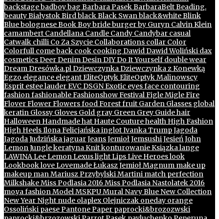
backstage
badboy
bag
Barbara Pasek
BarbaraBelt
Beading.
beauty
Białystok
Bird
black
Black Swan
black&white
Blink
Blue
bolognese
Book
Boy
bride
burger
by Guryn
Calvin Klein
camambert
Candellana
Candle
Candy
Candybar
casual
Catwalk
chilli
Co Za Szycie
Collaborations
collar
Color
Colorfull
come back
cook
cooking
Dawid
Dawid Woliński
dax
cosmetics
Deer
Denim
Desin
DIY
Do It Yourself
double wear
Dream
Dresówka.pl
Dziewczynka
Dziewczynka z Konewką
Egzo
elegance
elegant
EliteOptyk
EliteOptyk Malinowscy
Esprit
estee lauder
EVC DSGN
Exotic
eyes
face contouring
fashion
fashionable
Fashionshow
Festival
Figle Migle
Fire
Flover
Flower
Flowers
food
Forest
fruit
Garden
Glasses
global
keratin
Glossy
Gloves
Gold
gray
Green
Grey
Guide
hair
Halloween
Handmade
hat
Haute Couture
health
High Fashion
High Heels
Ilona Felicjańska
inglot
Ivanka Trump
Jagoda
Jagoda Judzińska
jaguar
Jeans
Jemioł
Jemsushi
Jesień
John
Lemon
Jungle
keratyna
Knit
konturowanie
Ksiązka
lange
LAWINA
Lee
Lemon
Lexus
light
Lips
Live Heroes
look
Lookbook
love
Lovemade
Łukasz Jemioł
Magnum
make up
makeup
man
Mariusz Przybylski
Martini
match perfection
Milkshake
Miss Podlasia 2016
Miss Podlasia Nastolatek 2016
mo.ya fashion
Model
MSKPU
Mural
Navy Blue
New Collection
New Year
Night
nude
olaplex
Olejniczak
oneday
orange
Ossoliński
paese
Pantone
Paper
paprocki&brozozwski
paprocki&brzozowski
Parrot
Pasek
pavluchenko
Peperuna