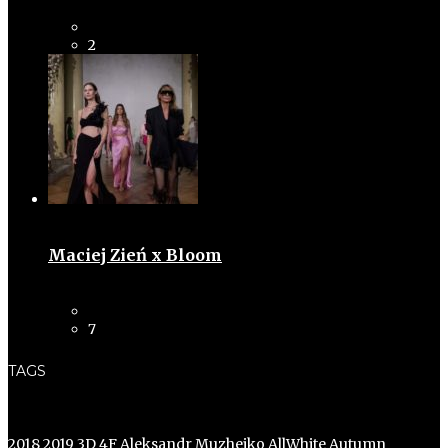
2
Maciej Zień x Bloom
7
TAGS
2018
2019
3D
4F
Aleksandr Muzheiko
AllWhite
Autumn