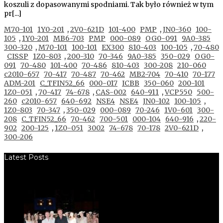
koszuli z dopasowanymi spodniami. Tak było również w tym
pr[...]
M70-101
1Y0-201
,
2V0-621D
101-400
PMP
,
JN0-360
100-
105
,
1Y0-201
MB6-703
PMP
000-089
OG0-091
9A0-385
300-320
,
M70-101
100-101
EX300
810-403
100-105
,
70-480
CISSP
1Z0-803
,
200-310
70-346
9A0-385
350-029
OG0-
091
70-480
101-400
70-486
810-403
300-208
210-060
c2010-657
70-417
70-487
70-462
MB2-704
70-410
70-177
ADM-201
C_TFIN52_66
000-017
ICBB
350-060
200-101
1Z0-051
,
70-417
74-678
,
CAS-002
640-911
,
VCP550
500-
260
c2010-657
640-692
NSE4
NSE4
JN0-102
100-105
,
1Z0-803
70-347
,
350-029
000-089
70-246
1V0-601
300-
208
C_TFIN52_66
70-462
700-501
000-104
640-916
,
220-
902
200-125
,
1Z0-051
3002
74-678
70-178
2V0-621D
,
300-206
Latest Posts