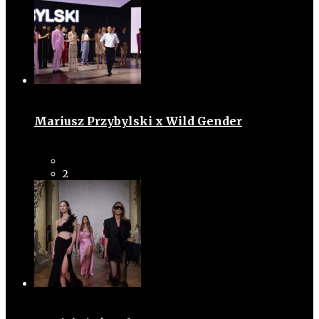
Mariusz Przybylski x Wild Gender
2