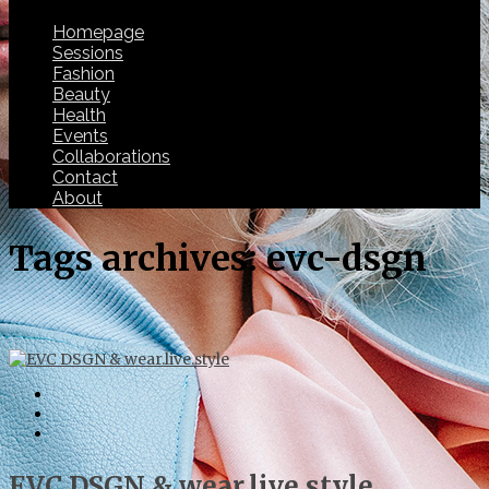
Homepage
Sessions
Fashion
Beauty
Health
Events
Collaborations
Contact
About
Tags archives: evc-dsgn
EVC DSGN & wear.live.style