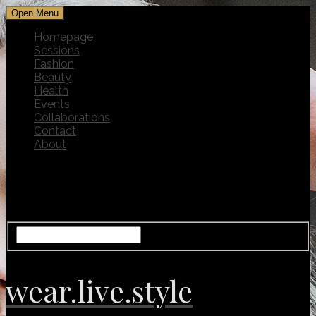
Open Menu
Homepage
Sessions
Fashion
Beauty
Health
Events
Collaborations
Contact
About
wear.live.style