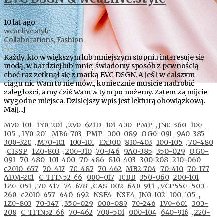
10 lat ago
wear.live.style
Collaborations,
Fashion
•••
Każdy, kto w większym lub mniejszym stopniu interesuje się
modą, w bardziej lub mniej świadomy sposób z pewnością
choć raz zetknął się z marką EVC DSGN. A jeśli w dalszym
ciągu nic Wam to nie mówi, koniecznie musicie nadrobić
zaległości, a my dziś Wam w tym pomożemy. Zatem zajmijcie
wygodne miejsca. Dzisiejszy wpis jest lekturą obowiązkową.
Maj[...]
M70-101
1Y0-201
,
2V0-621D
101-400
PMP
,
JN0-360
100-
105
,
1Y0-201
MB6-703
PMP
000-089
OG0-091
9A0-385
300-320
,
M70-101
100-101
EX300
810-403
100-105
,
70-480
CISSP
1Z0-803
,
200-310
70-346
9A0-385
350-029
OG0-
091
70-480
101-400
70-486
810-403
300-208
210-060
c2010-657
70-417
70-487
70-462
MB2-704
70-410
70-177
ADM-201
C_TFIN52_66
000-017
ICBB
350-060
200-101
1Z0-051
,
70-417
74-678
,
CAS-002
640-911
,
VCP550
500-
260
c2010-657
640-692
NSE4
NSE4
JN0-102
100-105
,
1Z0-803
70-347
,
350-029
000-089
70-246
1V0-601
300-
208
C_TFIN52_66
70-462
700-501
000-104
640-916
,
220-