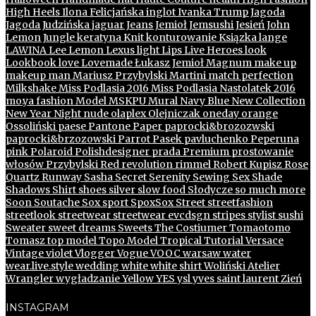
High Heels
Ilona Felicjańska
inglot
Ivanka Trump
Jagoda
Jagoda Judzińska
jaguar
Jeans
Jemioł
Jemsushi
Jesień
John
Lemon
Jungle
keratyna
Knit
konturowanie
Ksiązka
lange
LAWINA
Lee
Lemon
Lexus
light
Lips
Live Heroes
look
Lookbook
love
Lovemade
Łukasz Jemioł
Magnum
make up
makeup
man
Mariusz Przybylski
Martini
match perfection
Milkshake
Miss Podlasia 2016
Miss Podlasia Nastolatek 2016
mo.ya fashion
Model
MSKPU
Mural
Navy Blue
New Collection
New Year
Night
nude
olaplex
Olejniczak
oneday
orange
Ossoliński
paese
Pantone
Paper
paprocki&brozozwski
paprocki&brzozowski
Parrot
Pasek
pavluchenko
Peperuna
pink
Polaroid
Polishdesigner
prada
Premium
prostowanie
włosów
Przybylski
Red
revolution
rimmel
Robert Kupisz
Rose
Quartz
Runway
Sasha
Secret
Serenity
Sewing
Sex
Shade
Shadows
Shirt
shoes
silver
slow food
Słodycze
so much more
Soon
Soutache
Sox
sport
SpoxSox
Street
streetfashion
streetlook
streetwear
streetwear evcdsgn
stripes
stylist
sushi
Sweater
sweet dreams
Sweets
The Costiumer
Tomaotomo
Tomasz
top model
Topo Model
Tropical
Tutorial
Versace
Vintage
violet
Vlogger
Vogue
VOOC
warsaw
water
wear.live.style
wedding
white
white shirt
Woliński Atelier
Wrangler
wygładzanie
Yellow
YES
ysl
yves saint laurent
Zień
INSTAGRAM