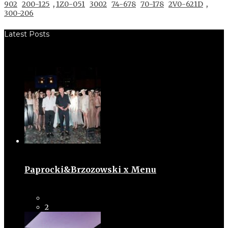
902
200-125
,
1Z0-051
3002
74-678
70-178
2V0-621D
,
300-206
Latest Posts
Paprocki&Brzozowski x Menu
2