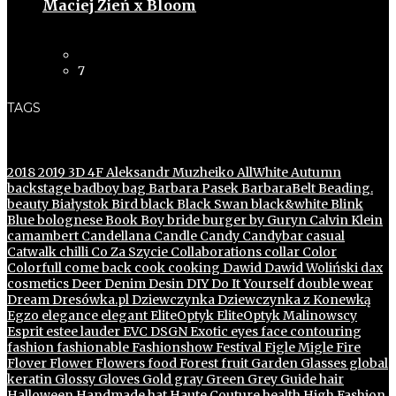
Maciej Zień x Bloom
7
TAGS
2018
2019
3D
4F
Aleksandr Muzheiko
AllWhite
Autumn
backstage
badboy
bag
Barbara Pasek
BarbaraBelt
Beading.
beauty
Białystok
Bird
black
Black Swan
black&white
Blink
Blue
bolognese
Book
Boy
bride
burger
by Guryn
Calvin Klein
camambert
Candellana
Candle
Candy
Candybar
casual
Catwalk
chilli
Co Za Szycie
Collaborations
collar
Color
Colorfull
come back
cook
cooking
Dawid
Dawid Woliński
dax
cosmetics
Deer
Denim
Desin
DIY
Do It Yourself
double wear
Dream
Dresówka.pl
Dziewczynka
Dziewczynka z Konewką
Egzo
elegance
elegant
EliteOptyk
EliteOptyk Malinowscy
Esprit
estee lauder
EVC DSGN
Exotic
eyes
face contouring
fashion
fashionable
Fashionshow
Festival
Figle Migle
Fire
Flover
Flower
Flowers
food
Forest
fruit
Garden
Glasses
global
keratin
Glossy
Gloves
Gold
gray
Green
Grey
Guide
hair
Halloween
Handmade
hat
Haute Couture
health
High Fashion