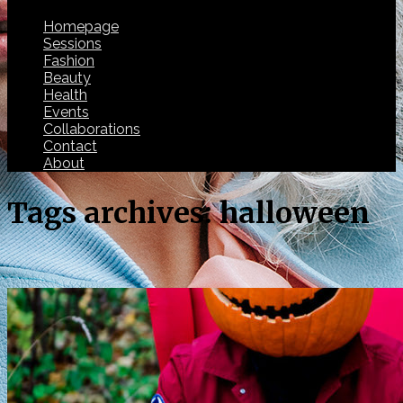
Homepage
Sessions
Fashion
Beauty
Health
Events
Collaborations
Contact
About
Tags archives: halloween