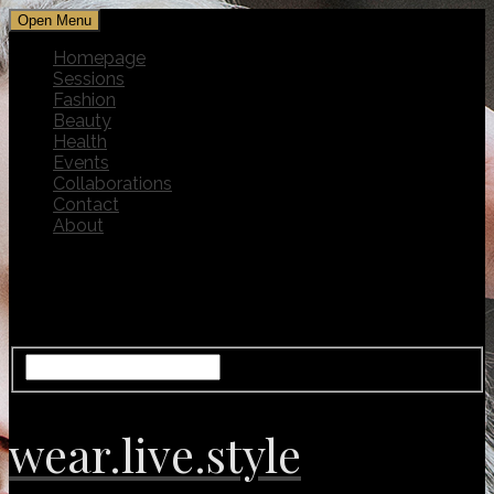
Open Menu
Homepage
Sessions
Fashion
Beauty
Health
Events
Collaborations
Contact
About
wear.live.style