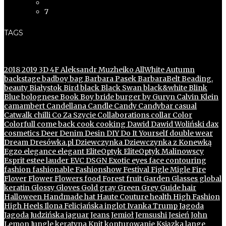
7
TAGS
2018
2019
3D
4F
Aleksandr Muzheiko
AllWhite
Autumn
backstage
badboy
bag
Barbara Pasek
BarbaraBelt
Beading.
beauty
Białystok
Bird
black
Black Swan
black&white
Blink
Blue
bolognese
Book
Boy
bride
burger
by Guryn
Calvin Klein
camambert
Candellana
Candle
Candy
Candybar
casual
Catwalk
chilli
Co Za Szycie
Collaborations
collar
Color
Colorfull
come back
cook
cooking
Dawid
Dawid Woliński
dax
cosmetics
Deer
Denim
Desin
DIY
Do It Yourself
double wear
Dream
Dresówka.pl
Dziewczynka
Dziewczynka z Konewką
Egzo
elegance
elegant
EliteOptyk
EliteOptyk Malinowscy
Esprit
estee lauder
EVC DSGN
Exotic
eyes
face contouring
fashion
fashionable
Fashionshow
Festival
Figle Migle
Fire
Flover
Flower
Flowers
food
Forest
fruit
Garden
Glasses
global
keratin
Glossy
Gloves
Gold
gray
Green
Grey
Guide
hair
Halloween
Handmade
hat
Haute Couture
health
High Fashion
High Heels
Ilona Felicjańska
inglot
Ivanka Trump
Jagoda
Jagoda Judzińska
jaguar
Jeans
Jemioł
Jemsushi
Jesień
John
Lemon
Jungle
keratyna
Knit
konturowanie
Ksiązka
lange