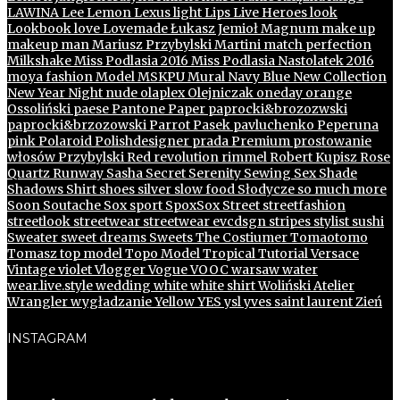
LAWINA
Lee
Lemon
Lexus
light
Lips
Live Heroes
look
Lookbook
love
Lovemade
Łukasz Jemioł
Magnum
make up
makeup
man
Mariusz Przybylski
Martini
match perfection
Milkshake
Miss Podlasia 2016
Miss Podlasia Nastolatek 2016
mo.ya fashion
Model
MSKPU
Mural
Navy Blue
New Collection
New Year
Night
nude
olaplex
Olejniczak
oneday
orange
Ossoliński
paese
Pantone
Paper
paprocki&brozozwski
paprocki&brzozowski
Parrot
Pasek
pavluchenko
Peperuna
pink
Polaroid
Polishdesigner
prada
Premium
prostowanie
włosów
Przybylski
Red
revolution
rimmel
Robert Kupisz
Rose
Quartz
Runway
Sasha
Secret
Serenity
Sewing
Sex
Shade
Shadows
Shirt
shoes
silver
slow food
Słodycze
so much more
Soon
Soutache
Sox
sport
SpoxSox
Street
streetfashion
streetlook
streetwear
streetwear evcdsgn
stripes
stylist
sushi
Sweater
sweet dreams
Sweets
The Costiumer
Tomaotomo
Tomasz
top model
Topo Model
Tropical
Tutorial
Versace
Vintage
violet
Vlogger
Vogue
VOOC
warsaw
water
wear.live.style
wedding
white
white shirt
Woliński Atelier
Wrangler
wygładzanie
Yellow
YES
ysl
yves saint laurent
Zień
INSTAGRAM