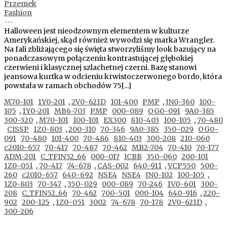
Przemek
Fashion
•••
Halloween jest nieodzownym elementem w kulturze
Amerykańskiej, skąd również wywodzi się marka Wrangler.
Na fali zbliżającego się święta stworzyliśmy look bazujący na
ponadczasowym połączeniu kontrastującej głębokiej
czerwieni i klasycznej szlachetnej czerni. Bazę stanowi
jeansowa kurtka w odcieniu krwistoczerwonego bordo, która
powstała w ramach obchodów 75[...]
M70-101
1Y0-201
,
2V0-621D
101-400
PMP
,
JN0-360
100-
105
,
1Y0-201
MB6-703
PMP
000-089
OG0-091
9A0-385
300-320
,
M70-101
100-101
EX300
810-403
100-105
,
70-480
CISSP
1Z0-803
,
200-310
70-346
9A0-385
350-029
OG0-
091
70-480
101-400
70-486
810-403
300-208
210-060
c2010-657
70-417
70-487
70-462
MB2-704
70-410
70-177
ADM-201
C_TFIN52_66
000-017
ICBB
350-060
200-101
1Z0-051
,
70-417
74-678
,
CAS-002
640-911
,
VCP550
500-
260
c2010-657
640-692
NSE4
NSE4
JN0-102
100-105
,
1Z0-803
70-347
,
350-029
000-089
70-246
1V0-601
300-
208
C_TFIN52_66
70-462
700-501
000-104
640-916
,
220-
902
200-125
,
1Z0-051
3002
74-678
70-178
2V0-621D
,
300-206