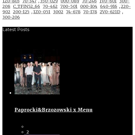
1Z0-803
70-347
,
350-029
000-089
70-246
1V0-601
300-
208
C_TFIN52_66
70-462
700-501
000-104
640-916
,
220-
902
200-125
,
1Z0-051
3002
74-678
70-178
2V0-621D
,
300-206
Latest Posts
Paprocki&Brzozowski x Menu
2