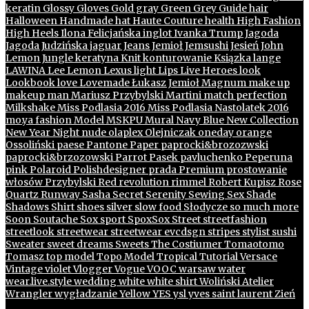
keratin
Glossy
Gloves
Gold
gray
Green
Grey
Guide
hair
Halloween
Handmade
hat
Haute Couture
health
High Fashion
High Heels
Ilona Felicjańska
inglot
Ivanka Trump
Jagoda
Jagoda Judzińska
jaguar
Jeans
Jemioł
Jemsushi
Jesień
John
Lemon
Jungle
keratyna
Knit
konturowanie
Ksiązka
lange
LAWINA
Lee
Lemon
Lexus
light
Lips
Live Heroes
look
Lookbook
love
Lovemade
Łukasz Jemioł
Magnum
make up
makeup
man
Mariusz Przybylski
Martini
match perfection
Milkshake
Miss Podlasia 2016
Miss Podlasia Nastolatek 2016
mo.ya fashion
Model
MSKPU
Mural
Navy Blue
New Collection
New Year
Night
nude
olaplex
Olejniczak
oneday
orange
Ossoliński
paese
Pantone
Paper
paprocki&brozozwski
paprocki&brzozowski
Parrot
Pasek
pavluchenko
Peperuna
pink
Polaroid
Polishdesigner
prada
Premium
prostowanie
włosów
Przybylski
Red
revolution
rimmel
Robert Kupisz
Rose
Quartz
Runway
Sasha
Secret
Serenity
Sewing
Sex
Shade
Shadows
Shirt
shoes
silver
slow food
Słodycze
so much more
Soon
Soutache
Sox
sport
SpoxSox
Street
streetfashion
streetlook
streetwear
streetwear evcdsgn
stripes
stylist
sushi
Sweater
sweet dreams
Sweets
The Costiumer
Tomaotomo
Tomasz
top model
Topo Model
Tropical
Tutorial
Versace
Vintage
violet
Vlogger
Vogue
VOOC
warsaw
water
wear.live.style
wedding
white
white shirt
Woliński Atelier
Wrangler
wygładzanie
Yellow
YES
ysl
yves saint laurent
Zień