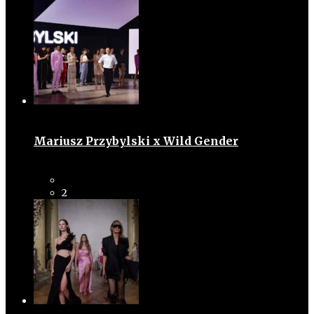
Mariusz Przybylski x Wild Gender
2