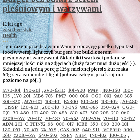
pleśniowym i warzywami
11 lat ago
wear.live.style
Health
•••
Tym razem przedstawiam Wam propozycję posiłku typu fast
food w wersji light czyli burgera bez bułki z serem
pleśniowym i warzywami. Składniki i wartości podane w
mniejszej ilości niż na zdjęciach (duży facet musi dużo jeść :) ).
Składniki na jedną porcję: 125g mielonej piersi z kurczaka
60g sera camembert light (połowa całego, przekrojona
poziomo na pó[...]
M70-101
1Y0-201
,
2V0-621D
101-400
PMP
,
JN0-360
100-
105
,
1Y0-201
MB6-703
PMP
000-089
OG0-091
9A0-385
300-320
,
M70-101
100-101
EX300
810-403
100-105
,
70-480
CISSP
1Z0-803
,
200-310
70-346
9A0-385
350-029
OG0-
091
70-480
101-400
70-486
810-403
300-208
210-060
c2010-657
70-417
70-487
70-462
MB2-704
70-410
70-177
ADM-201
C_TFIN52_66
000-017
ICBB
350-060
200-101
1Z0-051
,
70-417
74-678
,
CAS-002
640-911
,
VCP550
500-
260
c2010-657
640-692
NSE4
NSE4
JN0-102
100-105
,