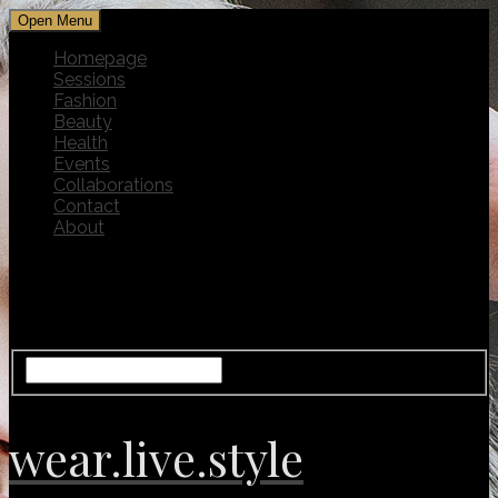
Open Menu
Homepage
Sessions
Fashion
Beauty
Health
Events
Collaborations
Contact
About
wear.live.style