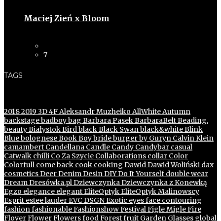
Maciej Zień x Bloom
7
TAGS
2018
2019
3D
4F
Aleksandr Muzheiko
AllWhite
Autumn
backstage
badboy
bag
Barbara Pasek
BarbaraBelt
Beading.
beauty
Białystok
Bird
black
Black Swan
black&white
Blink
Blue
bolognese
Book
Boy
bride
burger
by Guryn
Calvin Klein
camambert
Candellana
Candle
Candy
Candybar
casual
Catwalk
chilli
Co Za Szycie
Collaborations
collar
Color
Colorfull
come back
cook
cooking
Dawid
Dawid Woliński
dax
cosmetics
Deer
Denim
Desin
DIY
Do It Yourself
double wear
Dream
Dresówka.pl
Dziewczynka
Dziewczynka z Konewką
Egzo
elegance
elegant
EliteOptyk
EliteOptyk Malinowscy
Esprit
estee lauder
EVC DSGN
Exotic
eyes
face contouring
fashion
fashionable
Fashionshow
Festival
Figle Migle
Fire
Flover
Flower
Flowers
food
Forest
fruit
Garden
Glasses
global