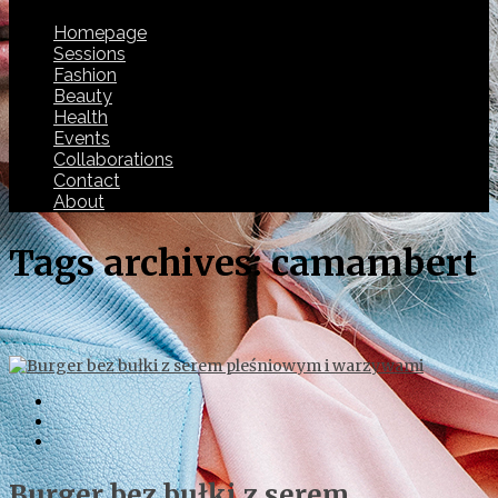
Homepage
Sessions
Fashion
Beauty
Health
Events
Collaborations
Contact
About
Tags archives: camambert
Burger bez bułki z serem