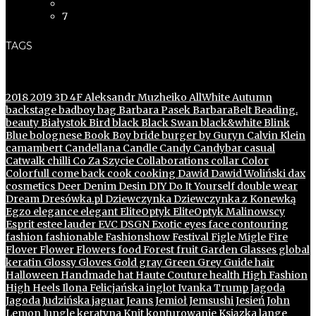
7
TAGS
2018
2019
3D
4F
Aleksandr Muzheiko
AllWhite
Autumn
backstage
badboy
bag
Barbara Pasek
BarbaraBelt
Beading.
beauty
Białystok
Bird
black
Black Swan
black&white
Blink
Blue
bolognese
Book
Boy
bride
burger
by Guryn
Calvin Klein
camambert
Candellana
Candle
Candy
Candybar
casual
Catwalk
chilli
Co Za Szycie
Collaborations
collar
Color
Colorfull
come back
cook
cooking
Dawid
Dawid Woliński
dax
cosmetics
Deer
Denim
Desin
DIY
Do It Yourself
double wear
Dream
Dresówka.pl
Dziewczynka
Dziewczynka z Konewką
Egzo
elegance
elegant
EliteOptyk
EliteOptyk Malinowscy
Esprit
estee lauder
EVC DSGN
Exotic
eyes
face contouring
fashion
fashionable
Fashionshow
Festival
Figle Migle
Fire
Flover
Flower
Flowers
food
Forest
fruit
Garden
Glasses
global
keratin
Glossy
Gloves
Gold
gray
Green
Grey
Guide
hair
Halloween
Handmade
hat
Haute Couture
health
High Fashion
High Heels
Ilona Felicjańska
inglot
Ivanka Trump
Jagoda
Jagoda Judzińska
jaguar
Jeans
Jemioł
Jemsushi
Jesień
John
Lemon
Jungle
keratyna
Knit
konturowanie
Ksiązka
lange