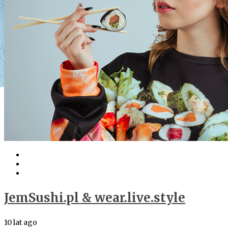
JemSushi.pl & wear.live.style
10 lat ago