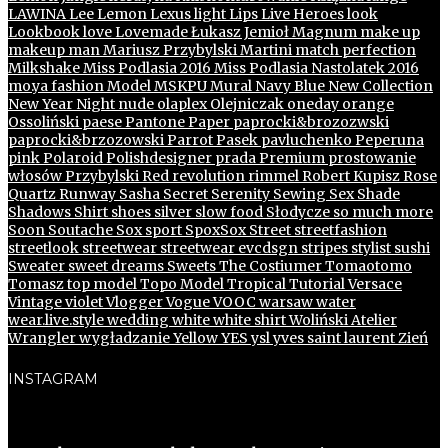
LAWINA
Lee
Lemon
Lexus
light
Lips
Live Heroes
look
Lookbook
love
Lovemade
Łukasz Jemioł
Magnum
make up
makeup
man
Mariusz Przybylski
Martini
match perfection
Milkshake
Miss Podlasia 2016
Miss Podlasia Nastolatek 2016
mo.ya fashion
Model
MSKPU
Mural
Navy Blue
New Collection
New Year
Night
nude
olaplex
Olejniczak
oneday
orange
Ossoliński
paese
Pantone
Paper
paprocki&brozozwski
paprocki&brzozowski
Parrot
Pasek
pavluchenko
Peperuna
pink
Polaroid
Polishdesigner
prada
Premium
prostowanie
włosów
Przybylski
Red
revolution
rimmel
Robert Kupisz
Rose
Quartz
Runway
Sasha
Secret
Serenity
Sewing
Sex
Shade
Shadows
Shirt
shoes
silver
slow food
Słodycze
so much more
Soon
Soutache
Sox
sport
SpoxSox
Street
streetfashion
streetlook
streetwear
streetwear evcdsgn
stripes
stylist
sushi
Sweater
sweet dreams
Sweets
The Costiumer
Tomaotomo
Tomasz
top model
Topo Model
Tropical
Tutorial
Versace
Vintage
violet
Vlogger
Vogue
VOOC
warsaw
water
wear.live.style
wedding
white
white shirt
Woliński Atelier
Wrangler
wygładzanie
Yellow
YES
ysl
yves saint laurent
Zień
INSTAGRAM