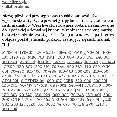
wear.live.style
Collaborations
•••
Niewątpliwie od pewnego czasu sushi opanowało świat i
wpisało się w styl życia pewnej grupy ludzi oraz zyskało wielu
sushimaniaków. Wear.live.style również podziela zamiłowanie
do japońskiej orientalnej kuchni, współpraca z pewną marką
była więc jedynie kwestią czasu. Do grona naszych partnerów
dołącza portal Jemsushi.pl Każdy szanujący się sushimaniak
z[...]
M70-101
1Y0-201
,
2V0-621D
101-400
PMP
,
JN0-360
100-
105
,
1Y0-201
MB6-703
PMP
000-089
OG0-091
9A0-385
300-320
,
M70-101
100-101
EX300
810-403
100-105
,
70-480
CISSP
1Z0-803
,
200-310
70-346
9A0-385
350-029
OG0-
091
70-480
101-400
70-486
810-403
300-208
210-060
c2010-657
70-417
70-487
70-462
MB2-704
70-410
70-177
ADM-201
C_TFIN52_66
000-017
ICBB
350-060
200-101
1Z0-051
,
70-417
74-678
,
CAS-002
640-911
,
VCP550
500-
260
c2010-657
640-692
NSE4
NSE4
JN0-102
100-105
,
1Z0-803
70-347
,
350-029
000-089
70-246
1V0-601
300-
208
C_TFIN52_66
70-462
700-501
000-104
640-916
,
220-
902
200-125
,
1Z0-051
3002
74-678
70-178
2V0-621D
,
300-206