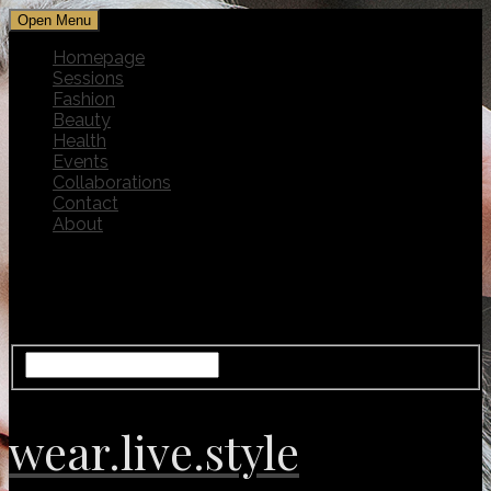
Open Menu
Homepage
Sessions
Fashion
Beauty
Health
Events
Collaborations
Contact
About
wear.live.style