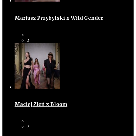
Mariusz Przybylski x Wild Gender
2
Maciej Zień x Bloom
7