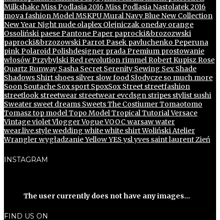
Milkshake
Miss Podlasia 2016
Miss Podlasia Nastolatek 2016
mo.ya fashion
Model
MSKPU
Mural
Navy Blue
New Collection
New Year
Night
nude
olaplex
Olejniczak
oneday
orange
Ossoliński
paese
Pantone
Paper
paprocki&brozozwski
paprocki&brzozowski
Parrot
Pasek
pavluchenko
Peperuna
pink
Polaroid
Polishdesigner
prada
Premium
prostowanie
włosów
Przybylski
Red
revolution
rimmel
Robert Kupisz
Rose
Quartz
Runway
Sasha
Secret
Serenity
Sewing
Sex
Shade
Shadows
Shirt
shoes
silver
slow food
Słodycze
so much more
Soon
Soutache
Sox
sport
SpoxSox
Street
streetfashion
streetlook
streetwear
streetwear evcdsgn
stripes
stylist
sushi
Sweater
sweet dreams
Sweets
The Costiumer
Tomaotomo
Tomasz
top model
Topo Model
Tropical
Tutorial
Versace
Vintage
violet
Vlogger
Vogue
VOOC
warsaw
water
wear.live.style
wedding
white
white shirt
Woliński Atelier
Wrangler
wygładzanie
Yellow
YES
ysl
yves saint laurent
Zień
INSTAGRAM
The user currently does not have any images...
FIND US ON