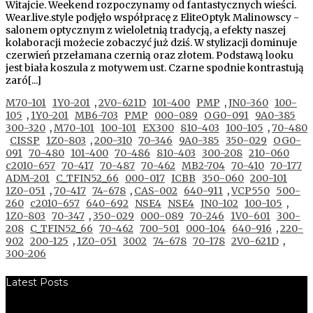
Witajcie. Weekend rozpoczynamy od fantastycznych wieści.
Wear.live.style podjęło współpracę z EliteOptyk Malinowscy -
salonem optycznym z wieloletnią tradycją, a efekty naszej
kolaboracji możecie zobaczyć już dziś. W stylizacji dominuje
czerwień przełamana czernią oraz złotem. Podstawą looku
jest biała koszula z motywem ust. Czarne spodnie kontrastują
zaró[...]
M70-101
1Y0-201
,
2V0-621D
101-400
PMP
,
JN0-360
100-
105
,
1Y0-201
MB6-703
PMP
000-089
OG0-091
9A0-385
300-320
,
M70-101
100-101
EX300
810-403
100-105
,
70-480
CISSP
1Z0-803
,
200-310
70-346
9A0-385
350-029
OG0-
091
70-480
101-400
70-486
810-403
300-208
210-060
c2010-657
70-417
70-487
70-462
MB2-704
70-410
70-177
ADM-201
C_TFIN52_66
000-017
ICBB
350-060
200-101
1Z0-051
,
70-417
74-678
,
CAS-002
640-911
,
VCP550
500-
260
c2010-657
640-692
NSE4
NSE4
JN0-102
100-105
,
1Z0-803
70-347
,
350-029
000-089
70-246
1V0-601
300-
208
C_TFIN52_66
70-462
700-501
000-104
640-916
,
220-
902
200-125
,
1Z0-051
3002
74-678
70-178
2V0-621D
,
300-206
Latest Posts