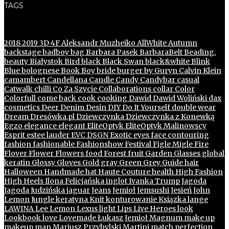
TAGS
2018
2019
3D
4F
Aleksandr Muzheiko
AllWhite
Autumn
backstage
badboy
bag
Barbara Pasek
BarbaraBelt
Beading.
beauty
Białystok
Bird
black
Black Swan
black&white
Blink
Blue
bolognese
Book
Boy
bride
burger
by Guryn
Calvin Klein
camambert
Candellana
Candle
Candy
Candybar
casual
Catwalk
chilli
Co Za Szycie
Collaborations
collar
Color
Colorfull
come back
cook
cooking
Dawid
Dawid Woliński
dax
cosmetics
Deer
Denim
Desin
DIY
Do It Yourself
double wear
Dream
Dresówka.pl
Dziewczynka
Dziewczynka z Konewką
Egzo
elegance
elegant
EliteOptyk
EliteOptyk Malinowscy
Esprit
estee lauder
EVC DSGN
Exotic
eyes
face contouring
fashion
fashionable
Fashionshow
Festival
Figle Migle
Fire
Flover
Flower
Flowers
food
Forest
fruit
Garden
Glasses
global
keratin
Glossy
Gloves
Gold
gray
Green
Grey
Guide
hair
Halloween
Handmade
hat
Haute Couture
health
High Fashion
High Heels
Ilona Felicjańska
inglot
Ivanka Trump
Jagoda
Jagoda Judzińska
jaguar
Jeans
Jemioł
Jemsushi
Jesień
John
Lemon
Jungle
keratyna
Knit
konturowanie
Ksiązka
lange
LAWINA
Lee
Lemon
Lexus
light
Lips
Live Heroes
look
Lookbook
love
Lovemade
Łukasz Jemioł
Magnum
make up
makeup
man
Mariusz Przybylski
Martini
match perfection