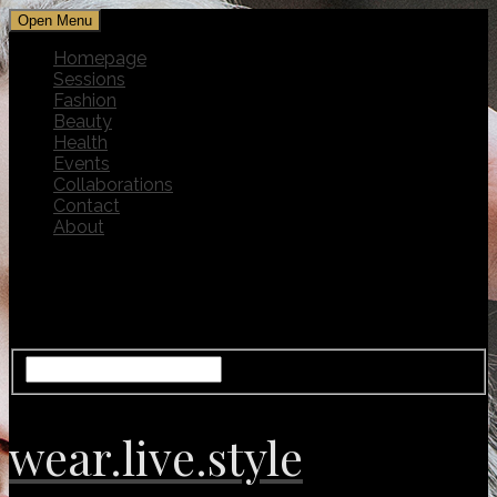
Open Menu
Homepage
Sessions
Fashion
Beauty
Health
Events
Collaborations
Contact
About
wear.live.style