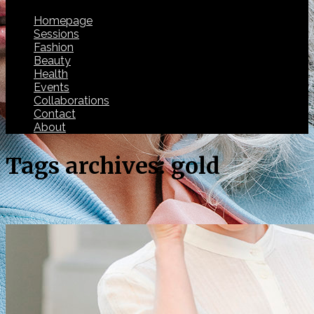
Homepage
Sessions
Fashion
Beauty
Health
Events
Collaborations
Contact
About
Tags archives: gold