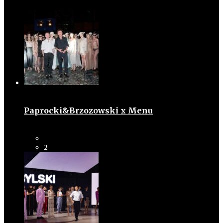
Paprocki&Brzozowski x Menu
2