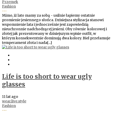
Przemek
Fashion
•••
Mimo, iż lato mamy za sobą - usilnie łapiemy ostatnie
promienie jesiennego słońca. Dzisiejsza stylizacja stanowi
wspomnienie lata i jednocześnie jest zapowiedzią
nieuchronnie nadchodzącej jesieni. Oby równie kolorowej i
złotej jak prezentowany w dzisiejszym wpisie outfit, w
którym konsekwentnie dominują dwa kolory. Biel przełamuje
temperament złota i nada[...]
Life is too short to wear ugly
glasses
11 lat ago
wear.live.style
Fashion
•••