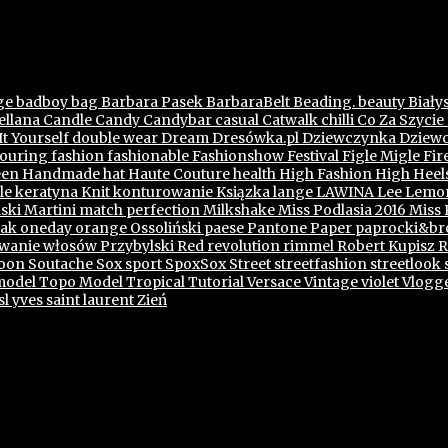
ge
badboy
bag
Barbara Pasek
BarbaraBelt
Beading.
beauty
Biały
llana
Candle
Candy
Candybar
casual
Catwalk
chilli
Co Za Szycie
t Yourself
double wear
Dream
Dresówka.pl
Dziewczynka
Dziewc
touring
fashion
fashionable
Fashionshow
Festival
Figle Migle
Fir
een
Handmade
hat
Haute Couture
health
High Fashion
High Heel
le
keratyna
Knit
konturowanie
Ksiązka
lange
LAWINA
Lee
Lemo
ski
Martini
match perfection
Milkshake
Miss Podlasia 2016
Miss 
zak
oneday
orange
Ossoliński
paese
Pantone
Paper
paprocki&br
wanie włosów
Przybylski
Red
revolution
rimmel
Robert Kupisz
R
oon
Soutache
Sox
sport
SpoxSox
Street
streetfashion
streetlook
model
Topo Model
Tropical
Tutorial
Versace
Vintage
violet
Vlogg
sl
yves saint laurent
Zień