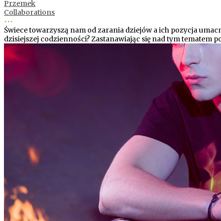
Przemek
Collaborations
•••
Świece towarzyszą nam od zarania dziejów a ich pozycja umac
dzisiejszej codzienności? Zastanawiając się nad tym tematem pos