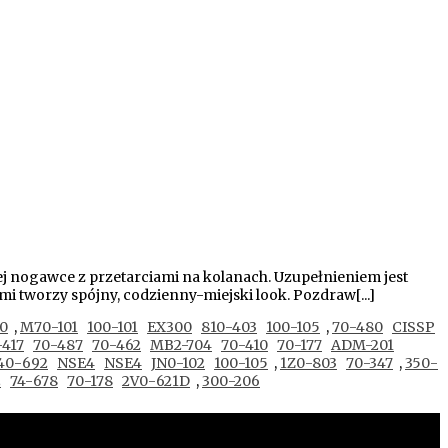
j nogawce z przetarciami na kolanach. Uzupełnieniem jest
 tworzy spójny, codzienny-miejski look. Pozdraw[...]
0
,
M70-101
100-101
EX300
810-403
100-105
,
70-480
CISSP
-417
70-487
70-462
MB2-704
70-410
70-177
ADM-201
40-692
NSE4
NSE4
JN0-102
100-105
,
1Z0-803
70-347
,
350-
2
74-678
70-178
2V0-621D
,
300-206