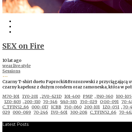
SEX on Fire
10 lat ago
wear.live.style
Sessions
•••
Czarny T-shirt duetu Paprocki&Brozozowski z przyciągającą u
czarny kapelusz z dużym rondem oraz ramoneska, która w połąc
M70-101
1Y0-201
,
2V0-621D
101-400
PMP
,
JN0-360
100-105
1Z0-803
,
200-310
70-346
9A0-385
350-029
OG0-091
70-4
C_TFIN52_66
000-017
ICBB
350-060
200-101
1Z0-051
,
70-4
029
000-089
70-246
1V0-601
300-208
C_TFIN52_66
70-46
Latest Posts