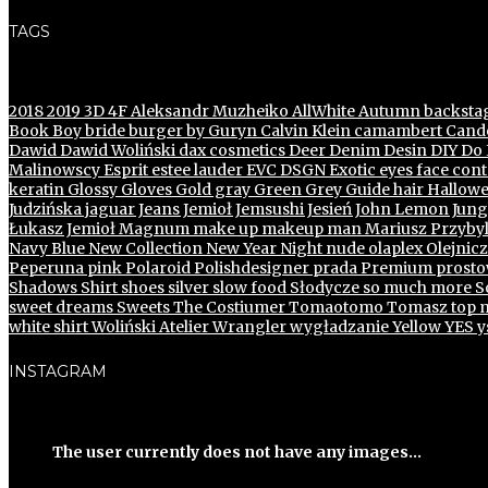
TAGS
2018
2019
3D
4F
Aleksandr Muzheiko
AllWhite
Autumn
backsta
Book
Boy
bride
burger
by Guryn
Calvin Klein
camambert
Cande
Dawid
Dawid Woliński
dax cosmetics
Deer
Denim
Desin
DIY
Do I
Malinowscy
Esprit
estee lauder
EVC DSGN
Exotic
eyes
face con
keratin
Glossy
Gloves
Gold
gray
Green
Grey
Guide
hair
Hallow
Judzińska
jaguar
Jeans
Jemioł
Jemsushi
Jesień
John Lemon
Jung
Łukasz Jemioł
Magnum
make up
makeup
man
Mariusz Przybyl
Navy Blue
New Collection
New Year
Night
nude
olaplex
Olejnic
Peperuna
pink
Polaroid
Polishdesigner
prada
Premium
prosto
Shadows
Shirt
shoes
silver
slow food
Słodycze
so much more
S
sweet dreams
Sweets
The Costiumer
Tomaotomo
Tomasz
top 
white shirt
Woliński Atelier
Wrangler
wygładzanie
Yellow
YES
y
INSTAGRAM
The user currently does not have any images...