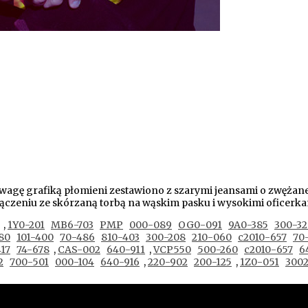
wagę grafiką płomieni zestawiono z szarymi jeansami o zwężane
zeniu ze skórzaną torbą na wąskim pasku i wysokimi oficerkami
,
1Y0-201
MB6-703
PMP
000-089
OG0-091
9A0-385
300-32
80
101-400
70-486
810-403
300-208
210-060
c2010-657
70
17
74-678
,
CAS-002
640-911
,
VCP550
500-260
c2010-657
6
2
700-501
000-104
640-916
,
220-902
200-125
,
1Z0-051
300