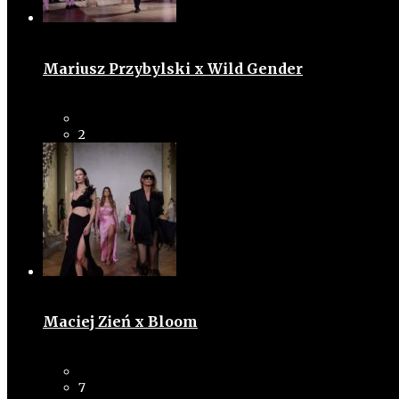
Mariusz Przybylski x Wild Gender
2
Maciej Zień x Bloom
7