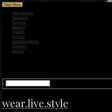
Open Menu
Homepage
Sessions
Fashion
Beauty
Health
Events
Collaborations
Contact
About
wear.live.style