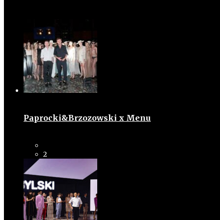
Paprocki&Brzozowski x Menu
2