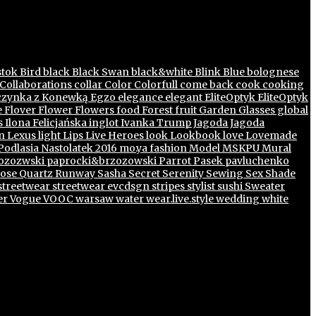
stok
Bird
black
Black Swan
black&white
Blink
Blue
bolognese
Collaborations
collar
Color
Colorfull
come back
cook
cooking
zynka z Konewką
Egzo
elegance
elegant
EliteOptyk
EliteOptyk
e
Flover
Flower
Flowers
food
Forest
fruit
Garden
Glasses
global
s
Ilona Felicjańska
inglot
Ivanka Trump
Jagoda
Jagoda
n
Lexus
light
Lips
Live Heroes
look
Lookbook
love
Lovemade
Podlasia Nastolatek 2016
mo.ya fashion
Model
MSKPU
Mural
ozozwski
paprocki&brzozowski
Parrot
Pasek
pavluchenko
ose Quartz
Runway
Sasha
Secret
Serenity
Sewing
Sex
Shade
streetwear
streetwear evcdsgn
stripes
stylist
sushi
Sweater
er
Vogue
VOOC
warsaw
water
wear.live.style
wedding
white